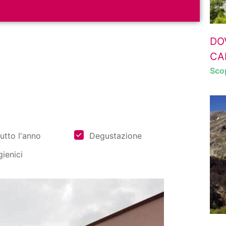
DO
a iscritto al Club?
CA
riviti subito
Scop
utto l'anno
Degustazione
gienici