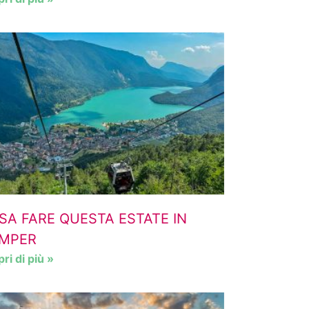
SA FARE QUESTA ESTATE IN
MPER
ri di più »
PARCHEGGIO CAMPER
AREA
CHIVASSO
CIMI
Via Gerbido, 23, 10034,