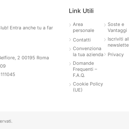
Link Utili
Area
Soste e
lub! Entra anche tu a far
personale
Vantaggi
Iscriviti al
Contatti
newslette
Convenziona
la tua azienda
Privacy
 Belfiore, 2 00195 Roma
Domande
009
Frequenti –
 1111045
F.A.Q.
Cookie Policy
(UE)
ervati.