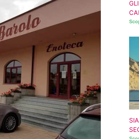
GL
CA
Scop
SI
SE
Scop