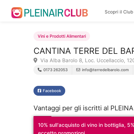
Scopri il Club
Vini e Prodotti Alimentari
CANTINA TERRE DEL BA
Via Alba Barolo 8, Loc. Uccellaccio, 12
0173 262053
info@terredelbarolo.com
Facebook
Vantaggi per gli iscritti al PLEI
10% sull'acquisto di vino in bottiglia, 5
eccetto promozioni