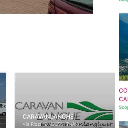
CO
CA
Scop
CARAVANLANGHE
Via Rizzi 19, 12050, Treiso