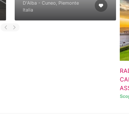
D'Alba - Cuneo, Piemonte
Italia
RA
CA
ASS
Scop