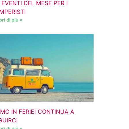
I EVENTI DEL MESE PER I
MPERISTI
ri di più »
AMO IN FERIE! CONTINUA A
GUIRCI
ri di più »