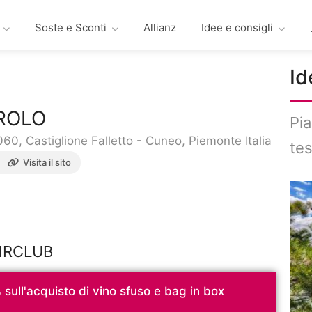
Soste e Sconti
Allianz
Idee e consigli
Id
ROLO
Pia
060, Castiglione Falletto - Cuneo, Piemonte Italia
tes
Visita il sito
NAIRCLUB
% sull'acquisto di vino sfuso e bag in box